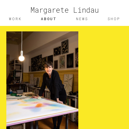
Margarete Lindau
work
about
news
shop