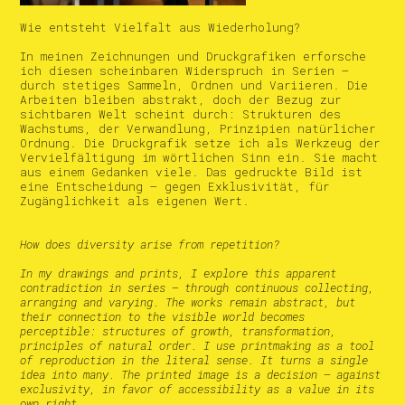
Wie entsteht Vielfalt aus Wiederholung?
In meinen Zeichnungen und Druckgrafiken erforsche
ich diesen scheinbaren Widerspruch in Serien –
durch stetiges Sammeln, Ordnen und Variieren. Die
Arbeiten bleiben abstrakt, doch der Bezug zur
sichtbaren Welt scheint durch: Strukturen des
Wachstums, der Verwandlung, Prinzipien natürlicher
Ordnung. Die Druckgrafik setze ich als Werkzeug der
Vervielfältigung im wörtlichen Sinn ein. Sie macht
aus einem Gedanken viele. Das gedruckte Bild ist
eine Entscheidung – gegen Exklusivität, für
Zugänglichkeit als eigenen Wert.
How does diversity arise from repetition?
In my drawings and prints, I explore this apparent
contradiction in series — through continuous collecting,
arranging and varying. The works remain abstract, but
their connection to the visible world becomes
perceptible: structures of growth, transformation,
principles of natural order. I use printmaking as a tool
of reproduction in the literal sense. It turns a single
idea into many. The printed image is a decision — against
exclusivity, in favor of accessibility as a value in its
own right.